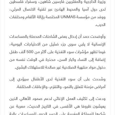
وزيرة الخارجية والمغتربين فارسين شاهين، وسفراء فلسطين
لدى دول آسيا والمحيط الهادئ عبر تقنية الاتصال المرئي،
ووفد من مؤسسة
UNMAS
المختصة بإزالة الألغام ومخلفات
الحرب
.
وأوضحت حمد أن إدخال بعض الشاحنات المحملة بالمساعدات
الإنسانية لا يلبي سوى جزء ضئيل من الاحتياجات اليومية،
فيما تظهر مؤشرات سوء التغذية على أكثر من 500 ألف طفل
إضافة إلى النساء وكبار السن، محذرة في الوقت نفسه من
دخول مواد منتهية الصلاحية غير صالحة للاستهلاك البشري.
وشددت على أن سوء التغذية لدى الأطفال سيؤدي إلى
أمراض مزمنة تتعلق بالنمو، والتقزم، والإعاقات المختلفة.
ودعت إلى تكثيف العمل الإغاثي لدعم صمود الأهالي الذين
يعيشون ظروفا هي الأقسى في التاريخ الحديث، معربة عن
شكرها للمملكة المغربية على الجسر الجوي للمساعدات عالية