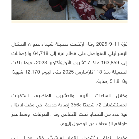
غزة 11-9-2025 وفا- ارتفعت حصيلة شهداء عدوان الاحتلال
الإسرائيلي المتواصل على قطاع غزة إلى
64,718
والإصابات
إلى
163,859
منذ 7 تشرين الأول/أكتوبر 2023، فيما بلغت
الحصيلة منذ 18 آذار/مارس 2025 حتى اليوم
12,170
شهيدًا
و
51,818
إصابة
.
وخلال الساعات الأربع والعشرين الماضية، استقبلت
المستشفيات
72
شهيدًا و
356
إصابة جديدة، في وقت لا يزال
فيه عدد من الضحايا تحت الأنقاض وفي الطرقات، وسط عجز
طواقم الإسعاف عن الوصول إليهم
.
وفيما يتعلق بـ"شهداء لقمة العيش"، فقد وصل إلى