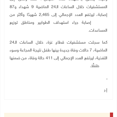
المستشفيات خلال الساعات الـ24 الماضية
9
شهداء و
87
إصابة، ليرتفع العدد الإجمالي إلى
2,465
شهيدًا وأكثر من
17,948
إصابة جراء استهداف الطوابير ومناطق توزيع
المساعدات
.
كما سجلت مستشفيات قطاع غزة، خلال الساعات الـ24
الماضية،
7
حالات وفاة جديدة بينها طفل نتيجة المجاعة وسوء
التغذية، ليرتفع العدد الإجمالي إلى
411
حالة وفاة، من ضمنها
142
طفلًا.
ــ
إ.ر