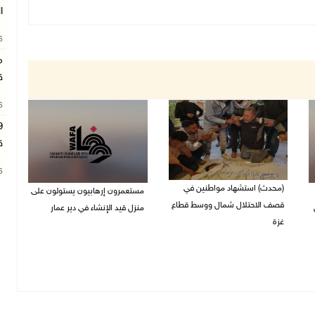
ا
26
م
ق
26
ق
26
(محدث) استشهاد مواطنين في
مستعمرون إرهابيون يستولون على
قصف الاحتلال شمال ووسط قطاع
منزل قيد الإنشاء في دير عمار
غزة
27/07/2026 08:53 م
27/07/2026 08:57 م