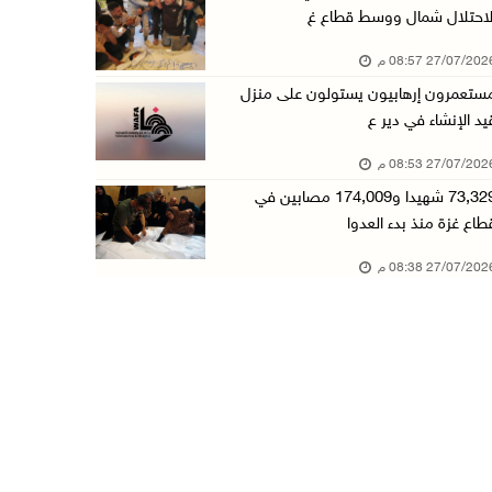
لاحتلال شمال ووسط قطاع غ
27/07/20 08:57 م
ستعمرون إرهابيون يستولون على منزل
يد الإنشاء في دير ع
27/07/20 08:53 م
73,329 شهيدا و174,009 مصابين في
طاع غزة منذ بدء العدوا
27/07/20 08:38 م