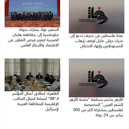
السفير عواد يشارك بجولة
دبلوماسية إلى مقاطعة هاينان
بعثة فلسطين في جنيف تدعو إلى
الصينية لتعزيز فرص التعاون في
تحرك دولي عاجل لوقف إرهاب
الاقتصاد والابتكار العلمي
المستوطنين وإنهاء الاحتلال
27/07/2026 07:33 م
27/07/2026 07:37 م
القاهرة: انطلاق أعمال المؤتمر
الـ"98" لضباط اتصال المكاتب
الأزهر يختتم مسابقة "مئذنة الأزهر
الإقليمية للمقاطعة العربية
للشعر العربي" المخصصة
لإسرائيل
لفلسطين بمشاركة أكثر من 300
شاعر من 24 دولة
27/07/2026 05:29 م
27/07/2026 05:37 م