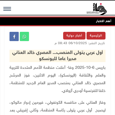
أهم الاخبار
MENU
الرئيسية
أخبار دولية
تاريخ النشر: 06/10/2025 08:43 م
أول عربي يتولى المنصب... المصري خالد العناني
مديرا عاما لليونسكو
باريس 6-10-2025 وفا- أعلنت منظمة الأمم المتحدة للتربية
والعلم والثقافة (اليونسكو)، اليوم الاثنين، فوز المرشح
المصري خالد العناني بمنصب المدير العام الجديد للمنظمة،
خلفا للفرنسية أودري أزولاي.
وفاز العناني على منافسه الكونغولي، فيرمين إدوار ماتوكو،
ليصبح أول عربي يتولى رئاسة المنظمة، وثاني إفريقي بعد