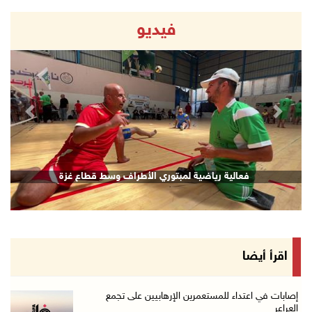
فيديو
revious
Next
فعالية رياضية لمبتوري الأطراف وسط قطاع غزة
اقرأ أيضا
إصابات في اعتداء للمستعمرين الإرهابيين على تجمع
العراعر