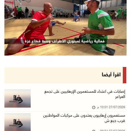
revious
Next
فعالية رياضية لمبتوري الأطراف وسط قطاع غزة
اقرأ أيضا
إصابات في اعتداء للمستعمرين الإرهابيين على تجمع
العراعر
27/07/2026 10:01 م
مستعمرون إرهابيون يعتدون على مركبات المواطنين
قرب جبع ش