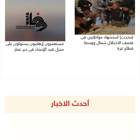
(محدث) استشهاد مواطنين في
قصف الاحتلال شمال ووسط
مستعمرون إرهابيون يستولون على
قطاع غزة
منزل قيد الإنشاء في دير عمار
27/07/2026 08:57 م
27/07/2026 08:53 م
أحدث الاخبار