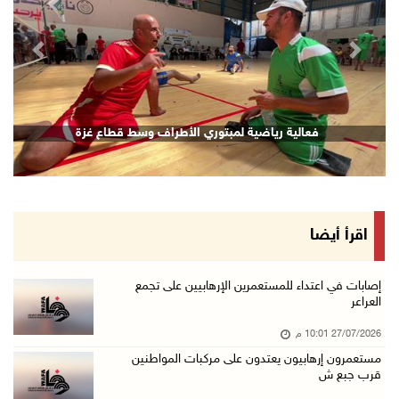
revious
Next
فعالية رياضية لمبتوري الأطراف وسط قطاع غزة
اقرأ أيضا
إصابات في اعتداء للمستعمرين الإرهابيين على تجمع
العراعر
27/07/2026 10:01 م
مستعمرون إرهابيون يعتدون على مركبات المواطنين
قرب جبع ش