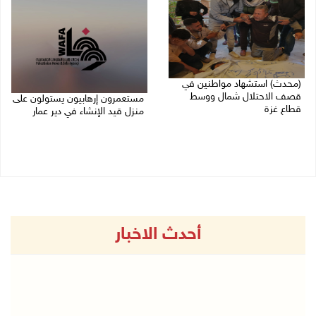
(محدث) استشهاد مواطنين في
قصف الاحتلال شمال ووسط
مستعمرون إرهابيون يستولون على
قطاع غزة
منزل قيد الإنشاء في دير عمار
27/07/2026 08:57 م
27/07/2026 08:53 م
أحدث الاخبار