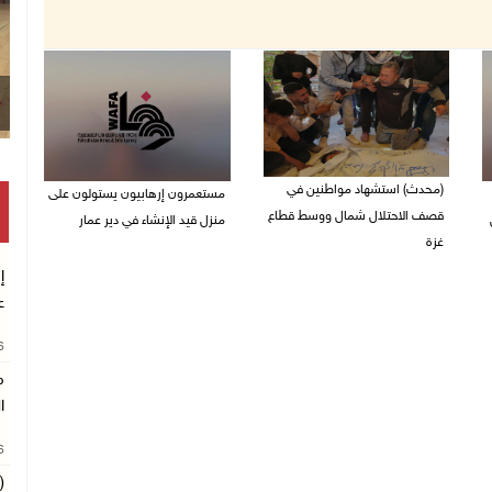
(محدث) استشهاد مواطنين في
مستعمرون إرهابيون يستولون على
قصف الاحتلال شمال ووسط قطاع
منزل قيد الإنشاء في دير عمار
غزة
27/07/2026 08:53 م
إ
27/07/2026 08:57 م
ع
26
م
ا
26
(