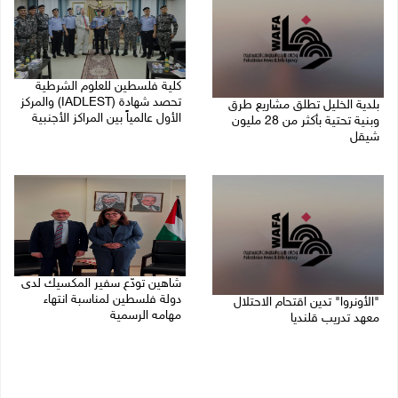
كلية فلسطين للعلوم الشرطية
تحصد شهادة (IADLEST) والمركز
بلدية الخليل تطلق مشاريع طرق
الأول عالمياً بين المراكز الأجنبية
وبنية تحتية بأكثر من 28 مليون
شيقل
27/07/2026 09:29 م
27/07/2026 09:49 م
شاهين تودّع سفير المكسيك لدى
دولة فلسطين لمناسبة انتهاء
"الأونروا" تدين اقتحام الاحتلال
مهامه الرسمية
معهد تدريب قلنديا
27/07/2026 04:21 م
27/07/2026 06:48 م