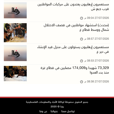
مستعمرون إرهابيون يعتدون على مركبات المواطنين
قرب جبع ش
27/07/2026 09:04 م
(محدث) استشهاد مواطنين في قصف الاحتلال
شمال ووسط قطاع غ
27/07/2026 08:57 م
مستعمرون إرهابيون يستولون على منزل قيد الإنشاء
في دير ع
27/07/2026 08:53 م
73,329 شهيدا و174,009 مصابين في قطاع غزة
منذ بدء العدوا
27/07/2026 08:38 م
جميع الحقوق محفوظة لوكالة الأنباء والمعلومات الفلسطينية
وفا © 2020
تواصل معنا
عنواننا
عن وفا