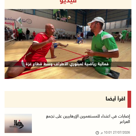
فيديو
revious
Next
فعالية رياضية لمبتوري الأطراف وسط قطاع غزة
اقرأ أيضا
إصابات في اعتداء للمستعمرين الإرهابيين على تجمع
العراعر
27/07/2026 10:01 م