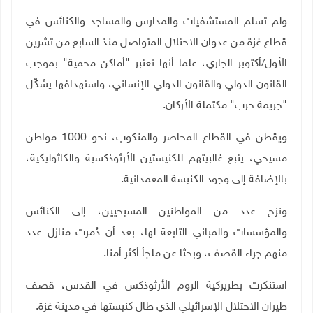
ولم تسلم المستشفيات والمدارس والمساجد والكنائس في
قطاع غزة من عدوان الاحتلال المتواصل منذ السابع من تشرين
الأول/أكتوبر الجاري، علما أنها تعتبر "أماكن محمية" بموجب
القانون الدولي والقانون الدولي الإنساني، واستهدافها يشكّل
"جريمة حرب" مكتملة الأركان
.
ويقطن في القطاع المحاصر والمنكوب، نحو 1000 مواطن
مسيحي، يتبع غالبيتهم للكنيستين الأرثوذكسية والكاثوليكية،
بالإضافة إلى وجود الكنيسة المعمدانية
.
ونزح عدد من المواطنين المسيحيين، إلى الكنائس
والمؤسسات والمباني التابعة لها، بعد أن دُمرت منازل عدد
منهم جراء القصف، وبحثا عن ملجأ أكثر أمنا.
استنكرت بطريركية الروم الأرثوذكس في القدس، قصف
طيران الاحتلال الإسرائيلي الذي طال كنيستها في مدينة غزة
.