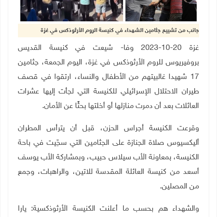
جانب من تشييع جثامين الشهداء في كنيسة الروم الأرثوذكس في غزة
غزة 20-10-2023 وفا- شيعت في كنيسة القديس
بروفيريوس للروم الأرثوذكس في غزة، اليوم الجمعة، جثامين
17 شهيدا غالبيتهم من الأطفال والنساء، ارتقوا في قصف
طيران الاحتلال الإسرائيلي للكنيسة التي لجأت إليها عشرات
العائلات بعد أن دمرت منازلها أو أخلتها بحثًا عن الأمان.
وقرعت الكنيسة أجراس الحزن، قبل أن يترأس المطران
أليكسيوس صلاة الجنازة على الجثامين التي سجّيت في باحة
الكنيسة، بمعاونة الأب سيلاس حبيب، وبمشاركة الأب يوسف
أسعد من كنيسة العائلة المقدسة للاتين، والراهبات، وجمع
من المصلين.
والشهداء هم بحسب ما أعلنت الكنيسة الأرثوذكسية: يارا