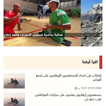
revious
Next
قصف إسرائيلي يستهدف حي الشجاعية بغزة
اقرأ أيضا
إصابات في اعتداء للمستعمرين الإرهابيين على تجمع
العراعر
27/07/2026 10:01 م
مستعمرون إرهابيون يعتدون على مركبات المواطنين
قرب جبع ش