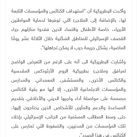
وأكدت البطريركية أن "استهداف الكنائس والمؤسسات التابعة
لها، بالإضافة إلى الملاجئ التي توفرها لحماية المواطنين
الأبرياء، خاصة الأطفال والنساء الذين فقدوا منازلهم جراء
القصف الإسرائيلي للمناطق السَكَنية خلال الثلاثة عشر يومًا
الماضية، يشكل جريمة حرب لا يمكن تجاهلها".
وأشارت البطريركية الى أنه على الرغم من التعرض الواضح
لمرافق وملاجئ بطريركية الروم الأرثوذكس المقدسية
والكنائس الأخرى، والمستشفى المعمداني والمدارس
والمؤسسات الاجتماعية الأخرى، إلا أنها مع بقية الكنائس
مصممة على مواصلة أداء واجبها الديني والأخلاقي بتقديم
المساعدة والدعم والمأوى للأشخاص الذين يحتاجون إليها،
حتى وسط المطالب المستمرة من الجانب الإسرائيلي بإخلاء
تلك المؤسسات من المدنيين، والضغوط التي تمارس على
الكنائس في هذا الصدد".