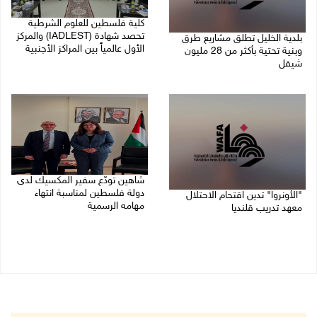
كلية فلسطين للعلوم الشرطية
تحصد شهادة (IADLEST) والمركز
بلدية الخليل تطلق مشاريع طرق
الأول عالمياً بين المراكز الأجنبية
وبنية تحتية بأكثر من 28 مليون
شيقل
27/07/2026 09:29 م
27/07/2026 09:49 م
شاهين تودّع سفير المكسيك لدى
دولة فلسطين لمناسبة انتهاء
"الأونروا" تدين اقتحام الاحتلال
مهامه الرسمية
معهد تدريب قلنديا
27/07/2026 04:21 م
27/07/2026 06:48 م