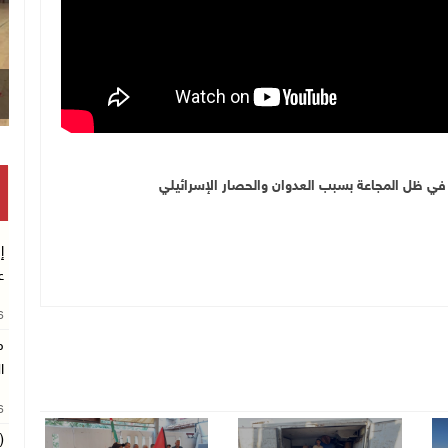
ي ظل المجاعة بسبب العدوان والحصار الإسرائيلي
إ
ع
26
م
ا
26
(