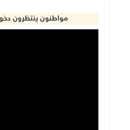
مواطنون ينتظرون دخو