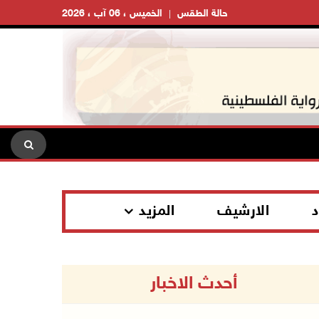
حالة الطقس
الخميس ، 06 آب ، 2026
د
الارشيف
المزيد
أحدث الاخبار