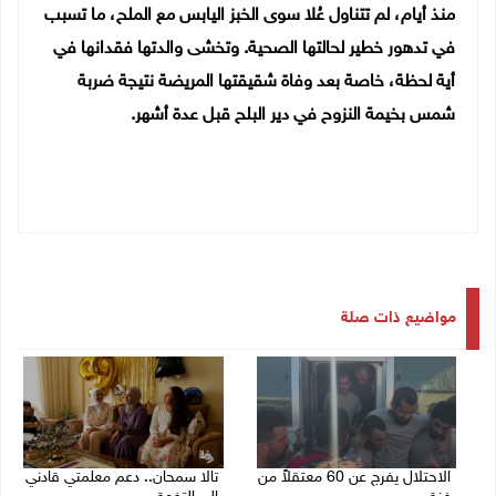
منذ أيام، لم تتناول عُلا سوى الخبز اليابس مع الملح، ما تسبب
في تدهور خطير لحالتها الصحية. وتخشى والدتها فقدانها في
أية لحظة، خاصة بعد وفاة شقيقتها المريضة نتيجة ضربة
شمس بخيمة النزوح في دير البلح قبل عدة أشهر.
مواضيع ذات صلة
الاحتلال يفرج عن 60 معتقلاً من
تالا سمحان.. دعم معلمتي قادني