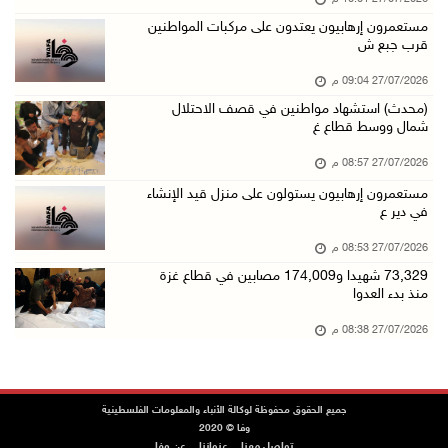
مستعمرون إرهابيون يعتدون على مركبات المواطنين
قرب جبع ش
27/07/2026 09:04 م
(محدث) استشهاد مواطنين في قصف الاحتلال
شمال ووسط قطاع غ
27/07/2026 08:57 م
مستعمرون إرهابيون يستولون على منزل قيد الإنشاء
في دير ع
27/07/2026 08:53 م
73,329 شهيدا و174,009 مصابين في قطاع غزة
منذ بدء العدوا
27/07/2026 08:38 م
جميع الحقوق محفوظة لوكالة الأنباء والمعلومات الفلسطينية
وفا © 2020
تواصل معنا
عنواننا
عن وفا