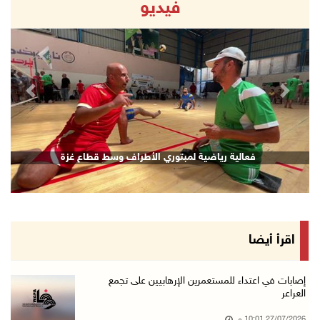
فيديو
revious
Next
فعالية رياضية لمبتوري الأطراف وسط قطاع غزة
اقرأ أيضا
إصابات في اعتداء للمستعمرين الإرهابيين على تجمع
العراعر
27/07/2026 10:01 م