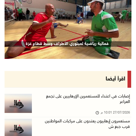
revious
Next
فعالية رياضية لمبتوري الأطراف وسط قطاع غزة
اقرأ أيضا
إصابات في اعتداء للمستعمرين الإرهابيين على تجمع
العراعر
27/07/2026 10:01 م
مستعمرون إرهابيون يعتدون على مركبات المواطنين
قرب جبع ش