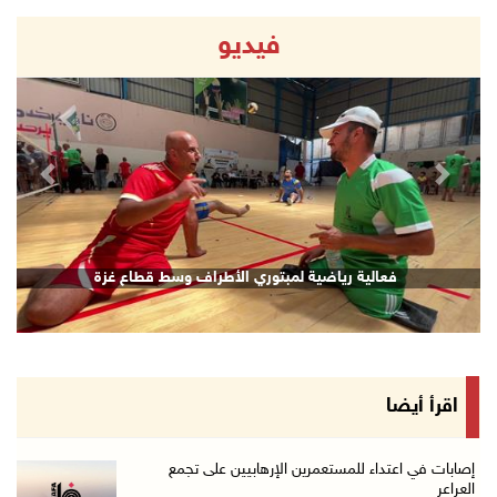
فيديو
revious
Next
فعالية رياضية لمبتوري الأطراف وسط قطاع غزة
اقرأ أيضا
إصابات في اعتداء للمستعمرين الإرهابيين على تجمع
العراعر