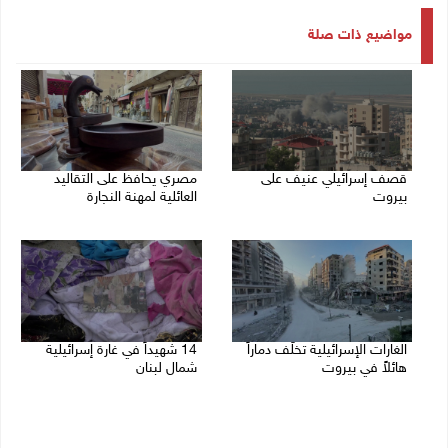
مواضيع ذات صلة
قصف إسرائيلي عنيف على
مصري يحافظ على التقاليد
بيروت
العائلية لمهنة النجارة
14/11/2024 02:34 م
14/11/2024 11:33 ص
الغارات الإسرائيلية تخلّف دماراً
14 شهيداً في غارة إسرائيلية
هائلاً في بيروت
شمال لبنان
13/11/2024 10:09 ص
12/11/2024 12:20 م