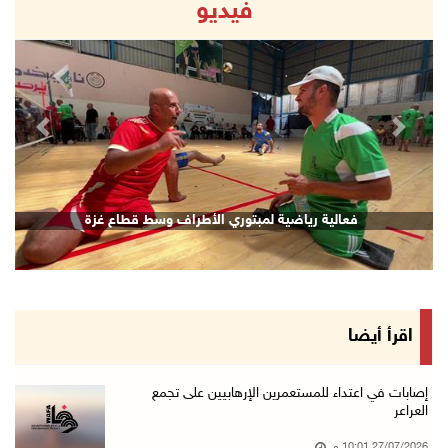
فيديو
revious
Next
فعالية رياضية لمبتوري الأطراف وسط قطاع غزة
اقرأ أيضا
إصابات في اعتداء للمستعمرين الإرهابيين على تجمع
العراعر
27/07/2026 10:01 م