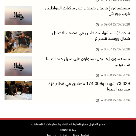
مستعمرون إرهابيون يعتدون على مركبات المواطنين
قرب جبع ش
27/07/2026 09:04 م
(محدث) استشهاد مواطنين في قصف الاحتلال
شمال ووسط قطاع غ
27/07/2026 08:57 م
مستعمرون إرهابيون يستولون على منزل قيد الإنشاء
في دير ع
27/07/2026 08:53 م
73,329 شهيدا و174,009 مصابين في قطاع غزة
منذ بدء العدوا
27/07/2026 08:38 م
جميع الحقوق محفوظة لوكالة الأنباء والمعلومات الفلسطينية
وفا © 2020
تواصل معنا
عنواننا
عن وفا