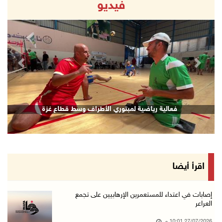
فيديو
revious
Next
فعالية رياضية لمبتوري الأطراف وسط قطاع غزة
اقرأ أيضا
إصابات في اعتداء للمستعمرين الإرهابيين على تجمع
العراعر
27/07/2026 10:01 م