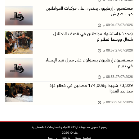
مستعمرون إرهابيون يعتدون على مركبات المواطنين
قرب جبع ش
27/07/2026 09:04 م
(محدث) استشهاد مواطنين في قصف الاحتلال
شمال ووسط قطاع غ
27/07/2026 08:57 م
مستعمرون إرهابيون يستولون على منزل قيد الإنشاء
في دير ع
27/07/2026 08:53 م
73,329 شهيدا و174,009 مصابين في قطاع غزة
منذ بدء العدوا
27/07/2026 08:38 م
جميع الحقوق محفوظة لوكالة الأنباء والمعلومات الفلسطينية
وفا © 2020
تواصل معنا
عنواننا
عن وفا