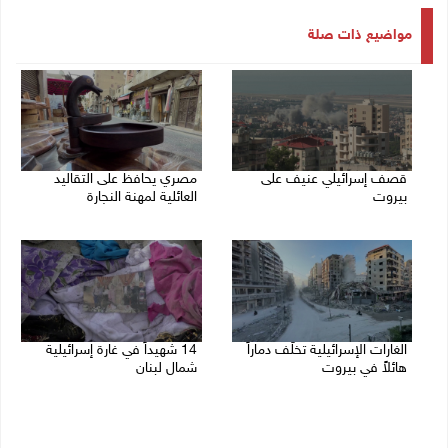
مواضيع ذات صلة
قصف إسرائيلي عنيف على
مصري يحافظ على التقاليد
بيروت
العائلية لمهنة النجارة
14/11/2024 02:34 م
14/11/2024 11:33 ص
الغارات الإسرائيلية تخلّف دماراً
14 شهيداً في غارة إسرائيلية
هائلاً في بيروت
شمال لبنان
13/11/2024 10:09 ص
12/11/2024 12:20 م