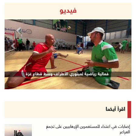
فيديو
revious
Next
فعالية رياضية لمبتوري الأطراف وسط قطاع غزة
اقرأ أيضا
إصابات في اعتداء للمستعمرين الإرهابيين على تجمع
العراعر