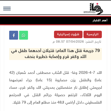
أهم الاخبار
MENU
الرئيسية
شؤون إسرائيلية
تاريخ النشر: 07/04/2026 08:57 م
79 جريمة قتل هذا العام: قتيلان أحدهما طفل في
اللد وكفر قرع وإصابة خطيرة بنحف
اللد 7-4-2026 وفا- قتل الشاب مصطفى أحمد شعبان (42
عاما) والطفل يزن مصاروة (15 عاما) جراء تعرضهما
لجريمتي إطلاق نار منفصلتين بمدينتي اللد وكفر قرع، مساء
اليوم الثلاثاء، لترتفع حصيلة جرائم القتل في المجتمع
الفلسطيني داخل أراضي الـ48 منذ مطلع العام إلى 79 قتيلا.