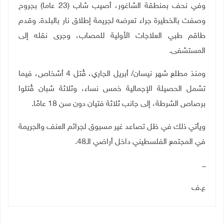
وفي نحف بمنطقة الشاغور، أصيب شاب (23 عاما) بجروح
وصفت بالخطيرة جراء تعرضه لجريمة إطلاق نار بالبلدة. وقدم
طاقم طبي العلاجات الأولية للمصاب، وجرى نقله إلى
المستشفى.
ومنذ مطلع شهر نيسان/ أبريل الجاري، قُتل 4 أشخاص، فيما
تشمل الحصيلة الإجمالية خمس نساء، وثلاثة شبان قُتلوا
برصاص الشرطة، إلى جانب ثلاثة فتيان دون سن 18 عامًا.
ويأتي ذلك في ظل تصاعد غير مسبوق لجرائم العنف والجريمة
في المجتمع الفلسطيني داخل أراضي الـ48.
ـــ
ع.ف