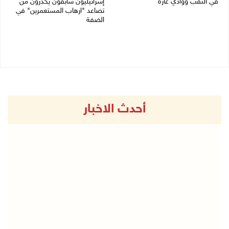
في النقب ووادي عارة
إسرائيليون سابقون يحذرون من
تصاعد "ارهاب المستعمرين" في
27/07/2026 12:39 م
الضفة
27/07/2026 11:19 ص
أحدث الاخبار