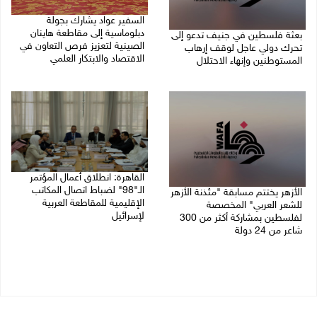
السفير عواد يشارك بجولة
دبلوماسية إلى مقاطعة هاينان
بعثة فلسطين في جنيف تدعو إلى
الصينية لتعزيز فرص التعاون في
تحرك دولي عاجل لوقف إرهاب
الاقتصاد والابتكار العلمي
المستوطنين وإنهاء الاحتلال
27/07/2026 07:33 م
27/07/2026 07:37 م
القاهرة: انطلاق أعمال المؤتمر
الـ"98" لضباط اتصال المكاتب
الأزهر يختتم مسابقة "مئذنة الأزهر
الإقليمية للمقاطعة العربية
للشعر العربي" المخصصة
لإسرائيل
لفلسطين بمشاركة أكثر من 300
شاعر من 24 دولة
27/07/2026 05:29 م
27/07/2026 05:37 م