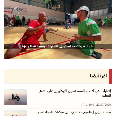
revious
Next
فعالية رياضية لمبتوري الأطراف وسط قطاع غزة
اقرأ أيضا
إصابات في اعتداء للمستعمرين الإرهابيين على تجمع
العراعر
27/07/2026 10:01 م
مستعمرون إرهابيون يعتدون على مركبات المواطنين