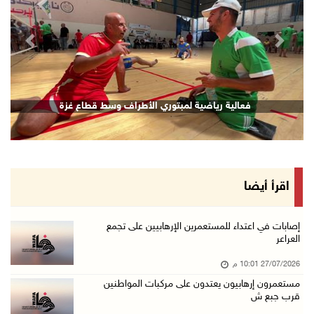
revious
Next
فعالية رياضية لمبتوري الأطراف وسط قطاع غزة
اقرأ أيضا
إصابات في اعتداء للمستعمرين الإرهابيين على تجمع
العراعر
27/07/2026 10:01 م
مستعمرون إرهابيون يعتدون على مركبات المواطنين
قرب جبع ش