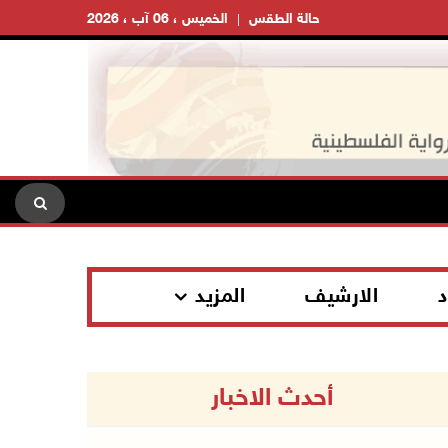
حالة الطقس
الخميس ، 06 آب ، 2026
د
الارشيف
المزيد
أحدث الاخبار