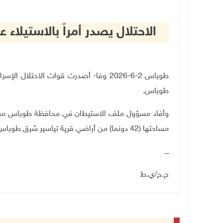
الاحتلال يصدر أمراً بالاستيل
طوباس 2-6-2026 وفا- أصدرت قوات الاحتلال
طوباس
.
وأفاد مسؤول ملف الاستيطان في محافظة طوباس معتز بش
مساحتها (42 دونما) من أراضي قرية تياسير شرق طوباس، لـ"أغراض عسكرية".
ــــ
ح.ح/ي.ط