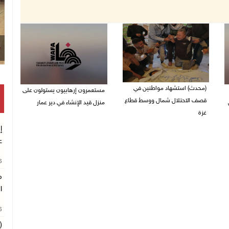
(محدث) استشهاد مواطنين في
مستعمرون إرهابيون يستولون على
قصف الاحتلال شمال ووسط قطاع
منزل قيد الإنشاء في دير عمار
غزة
27/07/2026 08:53 م
إ
27/07/2026 08:57 م
ع
26
م
ا
26
(