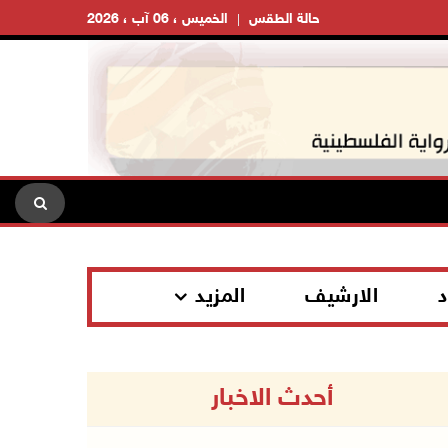
حالة الطقس
الخميس ، 06 آب ، 2026
د
الارشيف
المزيد
أحدث الاخبار