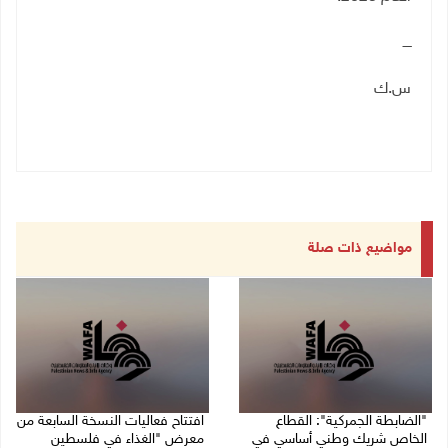
ــــ
س.ك
مواضيع ذات صلة
"الضابطة الجمركية": القطاع
افتتاح فعاليات النسخة السابعة من
الخاص شريك وطني أساسي في
معرض "الغذاء في فلسطين