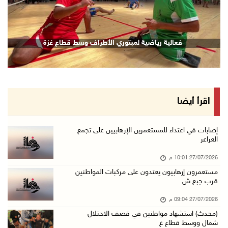
revious
Next
فعالية رياضية لمبتوري الأطراف وسط قطاع غزة
اقرأ أيضا
إصابات في اعتداء للمستعمرين الإرهابيين على تجمع
العراعر
27/07/2026 10:01 م
مستعمرون إرهابيون يعتدون على مركبات المواطنين
قرب جبع ش
27/07/2026 09:04 م
(محدث) استشهاد مواطنين في قصف الاحتلال
شمال ووسط قطاع غ