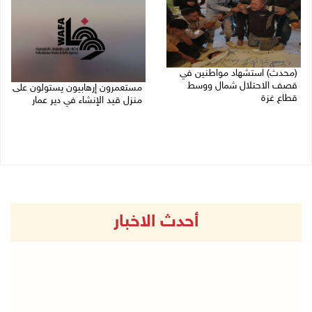
(محدث) استشهاد مواطنين في
قصف الاحتلال شمال ووسط
مستعمرون إرهابيون يستولون على
قطاع غزة
منزل قيد الإنشاء في دير عمار
27/07/2026 08:57 م
27/07/2026 08:53 م
أحدث الاخبار