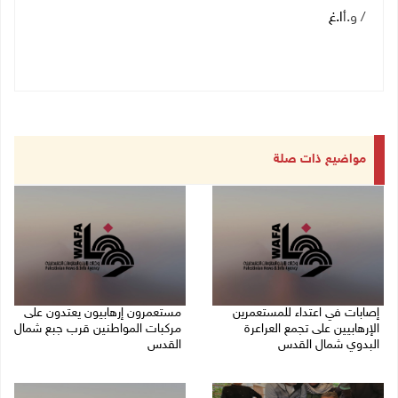
/ و.أ
ا.غ
مواضيع ذات صلة
إصابات في اعتداء للمستعمرين
مستعمرون إرهابيون يعتدون على
الإرهابيين على تجمع العراعرة
مركبات المواطنين قرب جبع شمال
البدوي شمال القدس
القدس
27/07/2026 10:01 م
27/07/2026 09:04 م