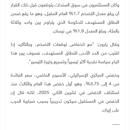
وكان المستثمرون في سوق السندات يتوقعون قبل ذلك القرار
أن يبلغ معدل التضخم 1.7% العام المقبل، وهو ما يقع ضمن
النطاق المستهدف للحكومة الذي يتراوح بين واحد وثلاثة
بالمئة، وبلغ المعدل 1.9% في نيسان.
وقال يارون: "مع انخفاض توقعات التضخم، وبالتأكيد إذا
اقترب من الحد الأدنى للنطاق المستهدف، فسوف يبرر هذا
اتباع
سياسة نقدية أكثر تيسيراً وتسريع وتيرة التيسير".
وخفض المركزي الإسرائيلي، الأسبوع الماضي، سعر الفائدة
من 4 إلى 3.75%، وهو أول خفض هذا العام والثالث منذ
‌استئناف الخفض في تشرين الثاني 2025، لكنه قال إن
الخفض في ‌المستقبل سيكون تدريجياً بسبب ضبابية الحرب
على إيران.
ــــــــــــ