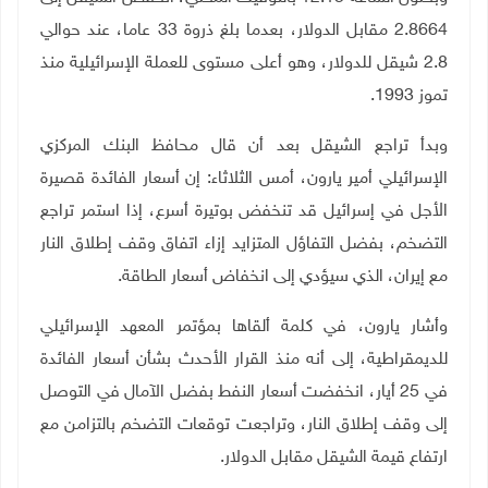
2.8664 مقابل الدولار، بعدما بلغ ذروة 33 عاما، عند حوالي
2.8 شيقل للدولار، وهو أعلى مستوى للعملة الإسرائيلية منذ
تموز 1993.
وبدأ تراجع الشيقل بعد أن قال محافظ البنك المركزي
الإسرائيلي أمير يارون، أمس الثلاثاء: إن أسعار الفائدة قصيرة
الأجل في إسرائيل قد
تنخفض بوتيرة أسرع، إذا ‌استمر تراجع
التضخم، بفضل التفاؤل المتزايد إزاء
اتفاق وقف إطلاق النار
مع إيران،
الذي سيؤدي إلى انخفاض أسعار الطاقة.
وأشار يارون، في كلمة ألقاها بمؤتمر المعهد الإسرائيلي
للديمقراطية، إلى أنه منذ القرار الأحدث بشأن أسعار الفائدة
في 25 أيار، انخفضت أسعار النفط بفضل الآمال في التوصل
إلى وقف إطلاق النار، وتراجعت توقعات التضخم بالتزامن مع
ارتفاع قيمة الشيقل مقابل الدولار.