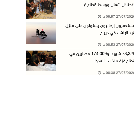
لاحتلال شمال ووسط قطاع غ
27/07/20 08:57 م
ستعمرون إرهابيون يستولون على منزل
يد الإنشاء في دير ع
27/07/20 08:53 م
73,329 شهيدا و174,009 مصابين في
طاع غزة منذ بدء العدوا
27/07/20 08:38 م