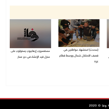
(محدث) استشهاد مواطنين في
مستعمرون إرهابيون يستولون على
قصف الاحتلال شمال ووسط قطاع
منزل قيد الإنشاء في دير عمار
غزة
27/07/2026 08:53 م
27/07/2026 08:57 م
ا © 2020