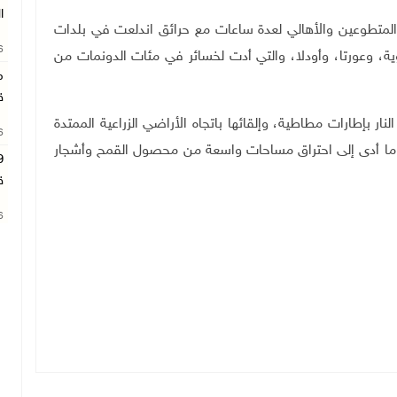
ا
المتطوعين والأهالي لعدة ساعات مع حرائق اندلعت في بلدات
26
وية، وعورتا، وأودلا، والتي أدت لخسائر في مئات الدونمات من
م
ق
ر بإطارات مطاطية، وإلقائها باتجاه الأراضي الزراعية الممتدة
26
، ما أدى إلى احتراق مساحات واسعة من محصول القمح وأشجار
ق
26