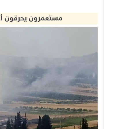
مستعمرون يحرقون أر