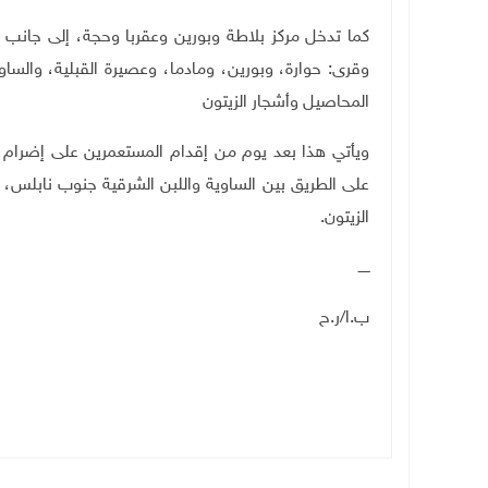
كما تدخل مركز بلاطة وبورين وعقربا وحجة، إلى جانب 
وقرى: حوارة، وبورين، ومادما، وعصيرة القبلية، والسا
المحاصيل وأشجار الزيتون
ويأتي هذا بعد يوم من إقدام المستعمرين على إضرام النا
على الطريق بين الساوية واللبن الشرقية جنوب نابلس
الزيتون.
ـــــ
ب.ا/ر.ح