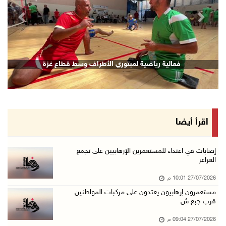
revious
Next
فعالية رياضية لمبتوري الأطراف وسط قطاع غزة
اقرأ أيضا
إصابات في اعتداء للمستعمرين الإرهابيين على تجمع
العراعر
27/07/2026 10:01 م
مستعمرون إرهابيون يعتدون على مركبات المواطنين
قرب جبع ش
27/07/2026 09:04 م