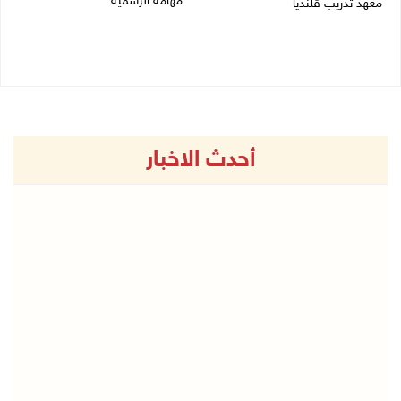
مهامه الرسمية
معهد تدريب قلنديا
27/07/2026 04:21 م
27/07/2026 06:48 م
أحدث الاخبار