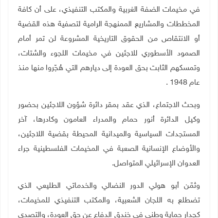
في مخيمات الضفة الغربية والمكتب التنفيذي، على أن كافة
المخططات والمشاريع الممنهجة الرامية لتصفية هذه القضية
أو الانتقاص من الحقوق التاريخية المشروعة لن تمر أمام
الصمود الأسطوري للاجئين في مخيمات اللجوء والشتات،
وتمسكهم الثابت بحق العودة إلى ديارهم التي هُجّروا منها منذ
عام 1948
.
وبحث الاجتماع، الذي عقد بمقر دائرة شؤون اللاجئين بحضور
وكيل الدائرة أنور حمام والمدراء العامون وكادرها، آخر
المستجدات السياسية والميدانية المحيطة بقضية اللاجئين،
والأوضاع الإنسانية الصعبة في المخيمات الفلسطينية جراء
العدوان الإسرائيلي المتواصل.
وثمّن أبو هولي الدور النضالي والخدماتي الطليعي الذي
تضطلع به اللجان الشعبية، والمكتب التنفيذي للمخيمات،
كجدار حماية وطني في خندق الدفاع عن حق العودة، والتصدي