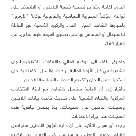
الحازم لكافة مشاريع تصفية قضية اللاجئين أو الالتفاف على
ثوابته، مؤكداً المحورية السياسية والقانونية لوكالة "الأونروا"
باعتبارها الشاهد الدولي الحي والركيزة الأممية غير القابلة
للاستبدال أو المساس بها حتى تحقيق العودة طبقا لما ورد في
القرار 194
.
وتطرق اللقاء الى الوضع المالي والنفقات التشغيلية للجان
الشعبية في ظل الأزمة المالية الراهنة، والسبل الكفيلة بضمان
استمرار عمل اللجان وتقديم الخدمات الأساسية للاجئين.
وأشار إلى أن الدائرة ستعمل بالتعاون مع لجنة الانتخابات
المركزية واللجان الشعبية على تحديث قاعدة بيانات اللاجئين
وسجلات الناخبين في المخيمات، بما يضمن جاهزية هذه
السجلات عند إجراء الانتخابات
.
وجدد أبو هولي التأكيد على أن دائرة شؤون اللاجئين ستواصل
القيام بدورها الوطني والسياسي في الدفاع عن قضية