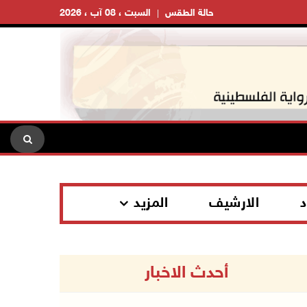
حالة الطقس
السبت ، 08 آب ، 2026
د
الارشيف
المزيد
أحدث الاخبار