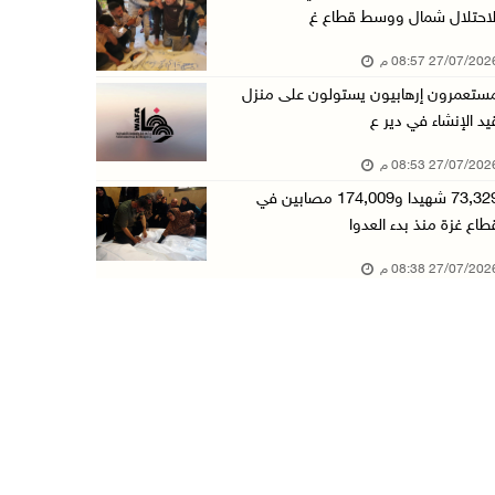
لاحتلال شمال ووسط قطاع غ
27/07/20 08:57 م
ستعمرون إرهابيون يستولون على منزل
يد الإنشاء في دير ع
27/07/20 08:53 م
73,329 شهيدا و174,009 مصابين في
طاع غزة منذ بدء العدوا
27/07/20 08:38 م