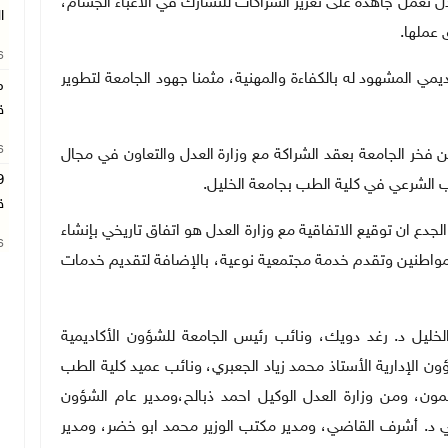
ل تعمل جاهدة على تعزيز الشراكات للتشارك في الأعباء الجسام،
ا
 عملها.
26
يمي المشهود له بالكفاءة والمهنية، مثمنا جهود الجامعة لتطوير
م
ق
26
ن فخر الجامعة بعقد الشراكة مع وزارة العدل والتعاون في مجال
 الشرعي في كلية الطب بجامعة الخليل.
ق
جدع ان توقيع الاتفاقية مع وزارة العدل هو اتفاق تاريخي بإنشاء
26
واطنين وتقدم خدمة مجتمعية نوعية، بالإضافة لتقديم خدمات
خليل د. رغد دويك، ونائب رئيس الجامعة للشؤون الأكاديمية
ون الإدارية الأستاذ محمد زياد الجعبري، ونائب عميد كلية الطب
مون، ومن وزارة العدل الوكيل احمد ذبالح،
ومدير عام الشؤون
ي د. أشرف القاضي، ومدير مكتب الوزير محمد ابو خضر، ومدير