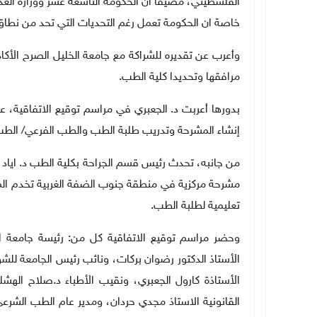
الفلسطيني، مضيفا ان الحكومة التاسعة عشر ووزارة العد
خاصة ان الحكومة تعمل رغم التحديات التي تحد من نطاق
وأعرب عن تقديره للشراكة مع جامعة الخليل الصرح الأكاد
مرافقها وتحديدا كلية الطب.
بدورها أعربت د. الجعبري في مراسم توقيع الاتفاقية، ع
إنشاء المشرحة وتدريب طلبة الطب والطب الفرعي/ الطب
من جانبه، تحدث رئيس قسم الجراحة بكلية الطب د. اياد ال
مشرحة مركزية في منطقة جنوب الضفة الغربية تخدم الم
تعليمية لطلبة الطب.
وحضر مراسم توقيع الاتفاقية كل من: رئيسة جامعة ال
الأستاذ الدكتور رضوان بركات، ونائب رئيس الجامعة للشؤ
الأستاذة كارول الجعبري، ونقيب الأطباء د.صلاح الهشل
القانونية الاستاذ مجدي حردان، ومدير عام الطب الشرع