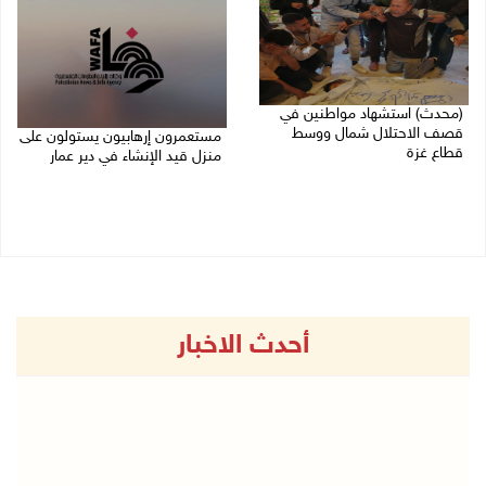
(محدث) استشهاد مواطنين في
قصف الاحتلال شمال ووسط
مستعمرون إرهابيون يستولون على
قطاع غزة
منزل قيد الإنشاء في دير عمار
27/07/2026 08:57 م
27/07/2026 08:53 م
أحدث الاخبار