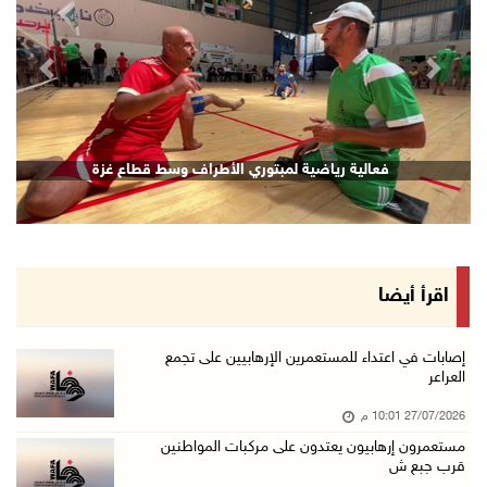
revious
Next
فعالية رياضية لمبتوري الأطراف وسط قطاع غزة
اقرأ أيضا
إصابات في اعتداء للمستعمرين الإرهابيين على تجمع
العراعر
27/07/2026 10:01 م
مستعمرون إرهابيون يعتدون على مركبات المواطنين
قرب جبع ش