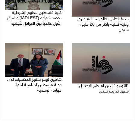
كلية فلسطين للعلوم الشرطية
تحصد شهادة (IADLEST) والمركز
بلدية الخليل تطلق مشاريع طرق
الأول عالمياً بين المراكز الأجنبية
وبنية تحتية بأكثر من 28 مليون
شيقل
27/07/2026 09:29 م
27/07/2026 09:49 م
شاهين تودّع سفير المكسيك لدى
دولة فلسطين لمناسبة انتهاء
"الأونروا" تدين اقتحام الاحتلال
مهامه الرسمية
معهد تدريب قلنديا
27/07/2026 04:21 م
27/07/2026 06:48 م