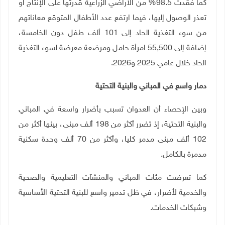
كما فقدت 98.5% من الأراضي الزراعية قدرتها على الإنتاج أو
تعذر الوصول إليها، فيما ارتفع عدد الأطفال المتوقع معاناتهم
من سوء التغذية الحاد إلى 101 ألف طفل دون الخامسة،
إضافة إلى 55,500 امرأة حامل ومرضعة معرضة لسوء التغذية
الحاد خلال عامي 2025 و2026
.
دمار واسع في المباني والبنية التحتية
وبين الإحصاء أن العدوان تسبب بأضرار واسعة في المباني
والبنية التحتية، إذ تضرر أكثر من 198 ألف مبنى، بينها أكثر من
102 ألف مبنى مدمر كليا، وأكثر من 70 ألف وحدة سكنية
مدمرة بالكامل
.
كما تعرضت مئات المباني والمنشآت التعليمية والصحية
والخدمية لأضرار، في ظل تدمير واسع للبنية التحتية الأساسية
وشبكات الخدمات
.