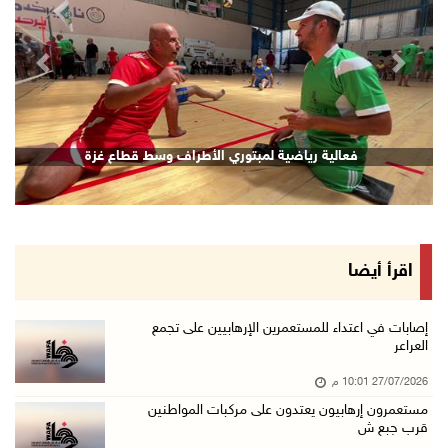
revious
Next
قصف إسرائيلي يستهدف حي الشجاعية بغزة
اقرأ أيضا
إصابات في اعتداء للمستعمرين الإرهابيين على تجمع
العراعر
27/07/2026 10:01 م
مستعمرون إرهابيون يعتدون على مركبات المواطنين
قرب جبع ش