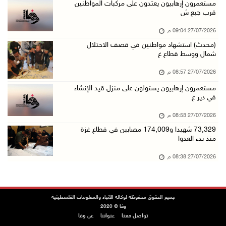
مستعمرون إرهابيون يعتدون على مركبات المواطنين
قرب جبع ش
27/07/2026 09:04 م
(محدث) استشهاد مواطنين في قصف الاحتلال
شمال ووسط قطاع غ
27/07/2026 08:57 م
مستعمرون إرهابيون يستولون على منزل قيد الإنشاء
في دير ع
27/07/2026 08:53 م
73,329 شهيدا و174,009 مصابين في قطاع غزة
منذ بدء العدوا
27/07/2026 08:38 م
جميع الحقوق محفوظة لوكالة الأنباء والمعلومات الفلسطينية
وفا © 2020
تواصل معنا
عنواننا
عن وفا