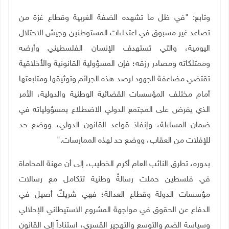
وتابع: "في ظل ما تشهده الضفة الغربية وقطاع غزة من
تصاعد غير مسبوق في اعتداءات المستوطنين وجيش الاحتلال
اليومية، والتي تستهدف الإنسان الفلسطيني وأرضه
وممتلكاته ومصادر رزقه؛ فإن المسؤولية القانونية والأخلاقية
تقتضي مضاعفة الجهود لرصد هذه الجرائم وتوثيقها ومتابعتها
أمام مختلف المؤسسات القضائية الوطنية والدولية، الأمر
الذي يفرض على المجتمع الدولي الاضطلاع بمسؤولياته في
ضمان المساءلة، وإنفاذ قواعد القانون الدولي، ووضع حد
للإفلات من العقاب، ووضع حد لهذه الممارسات
".
بدوره، تطرق النائب العام أكرم الخطيب، إلى أن مهنة المحاماة
في فلسطين حملت رسالةٌ وطنية تتكامل مع رسالات
مؤسسات الدولة وقطاع العدالة؛ فهي شريكٌ أصيل في
الدفاع عن الحقوق في مواجهة المشروع الاستيطاني الإحلالي
وسياسة الضم والتوسع والتهجير القسري، استناداً إلى القانون