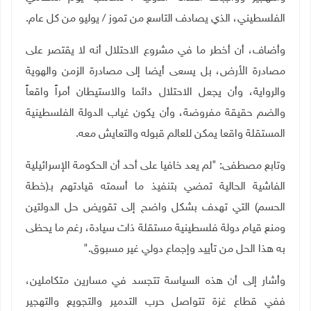
الفلسطيني، الذي يصادف التاسع من تموز / يوليو من كل عام
.
وأضاف، أن أخطر ما في مشروع الاحتلال أنه لا يقتصر على
مصادرة الأرض، بل يسعى أيضا إلى مصادرة الزمن والهوية
والرواية، وأن يجعل الاحتلال دائما والاستيطان أمراً واقعاً
والضم حقيقة مفروضة، وأن يكون غياب الدولة الفلسطينية
المستقلة واقعا يمكن للعالم قبوله والتعايش معه
.
وتابع مصطفى: "لم يعد خافيا على أحد أن الحكومة الإسرائيلية
الفاشية الحالية تمضي بتنفيذ ما أسمته قيادتهم بـ(خطة
الحسم) التي تهدف بشكل واضح إلى تقويض حل الدولتين
ومنع قيام دولة فلسطينية مستقلة ذات سيادة، رغم ما يحظى
به هذا الحل من تأييد وإجماع دولي غير مسبوق
".
وأشار إلى أن هذه السياسة تتجسد في مسارين متكاملين،
ففي قطاع غزة تتواصل حرب التدمير والتجويع والتهجير