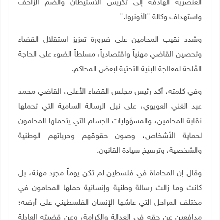
العنصرية الهادفة إلى تكريس الاستيطان والضم الزاحف
واستهداف وكالة "الأونروا
".
وشدد نقيب المحامين على ضرورة تعزيز استقلال القضاء
وتحصين القاضي مهنياً واقتصادياً، مسلطاً الضوء على الحاجة
المُلحة لمعالجة البنية التحتية لبعض المحاكم
.
وفي كلمته، أكد رئيس مجلس القضاء الأعلى، القاضي محمد
عبد الغني العويوي، على نبل الرسالة السامية التي تحملها
نقابة المحامين، والمسؤوليات الجسام التي يتحملها المحامون
لحماية الأشخاص، وصون حقوقهم وحرياتهم الوطنية
والشخصية، وترسيخ سيادة القانون
.
وقال إن المحاماة في فلسطين لم تكن يوماً مجرد مهنة، بل
كانت وما زالت رسالة وطنية وإنسانية حملها المحامون في
مختلف المراحل التي عاشها الإنسان الفلسطيني على أرضه؛
مدافعين عن حقه في العدالة والكرامة، وعن قضيته العادلة