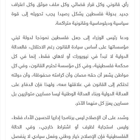
رأي قانوني وكل قرار قضائي وكل ملف موثق وكل اعتراف
جديد بدولة فلسطين يشكل رصيدا يجب تحويله إلى قوة
سياسية ودبلوماسية وقانونية متراكمة
.
ودعا رئيس الوزراء إلى جعل فلسطين نموذجا لدولة تبني
مؤسساتها على أساس سيادة القانون رغم الاحتلال، فالعدالة
الدولية لا تبدأ في نيويورك أو لاهاي فقط، إنما في كل
محكمة فلسطينية، وفي كل مؤسسة تحترم القانون، وفي كل
مواطن يشعر أن حقه مصان وأن كرامته محفوظة، وأن دولته
تحتكم إلى القانون في علاقتها معه، ولهذا فإن الدفاع على
العدالة الدولية وبناء العدالة الوطنية ليسا مسارين متوازيين بل
مسارين يعزز كل منهما الآخر
.
وشدد على أن الإصلاح ليس برنامجا إداريا لتحسين الأداء فقط،
وليس استجابة لظرف أو اشتراط خارجي، وفي الحالة
الفلسطينية فإن الإصلاح خيار وطني وفعل سيادي لا ينفصل