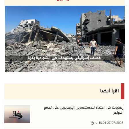
revious
Next
قصف إسرائيلي يستهدف حي الشجاعية بغزة
اقرأ أيضا
إصابات في اعتداء للمستعمرين الإرهابيين على تجمع
العراعر
27/07/2026 10:01 م