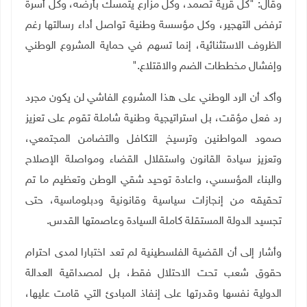
وقال: "كل قرية تصمد، وكل مزارع يتمسك بأرضه، وكل أسرة
ترفض التهجير، وكل مؤسسة وطنية تواصل أداء رسالتها رغم
الظروف الاستثنائية، إنما تسهم في حماية المشروع الوطني
وإفشال مخططات الضم والاقتلاع
".
وأكد أن الرد الوطني على هذا المشروع الفاشي لن يكون مجرد
رد فعل مؤقت، بل استراتيجية وطنية شاملة تقوم على تعزيز
صمود المواطنين وترسيخ التكافل والتضامن المجتمعي،
وتعزيز سيادة القانون واستقلال القضاء ومواصلة الإصلاح
والبناء المؤسسي، واعادة توحيد شقي الوطن وتعظيم ما تم
تحقيقه من إنجازات سياسية وقانونية ودبلوماسية، حتى
تجسيد الدولة المستقلة كاملة السيادة وعاصمتها القدس
.
وأشار إلى أن القضية الفلسطينية لم تعد اختبارا لمدى احترام
حقوق شعب تحت الاحتلال فقط، بل لمصداقية العدالة
الدولية نفسها وقدرتها على إنفاذ المبادئ التي قامت عليها،