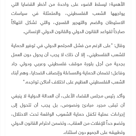
الأهمية؛ ليسلط الضوء على واحدة من أخطر القضايا التي
يواجهها الشعب الفلسطيني، والمتمثلة في سياسات
الاستيطان والضم والتهجير القسري، والتي تشكل انتهاكاً
صارخاً لقواعد القانون الدولي والقانون الدولي الإنساني
.
وقال: "على الرغم من فشل المجتمع الدولي في توفير الحماية
للشعب الفلسطيني، إلا أن ذلك لا يجب أن يحول دون العمل
بجدية من أجل بلورة موقف فلسطيني وعربي ودولي جاد
وفاعل؛ لضمان الحماية والمساءلة وإنصاف الضحايا، وهم أبناء
الشعب الفلسطيني العظيم على اختلاف أماكن تواجده
".
وأكد رئيس مجلس القضاء الأعلى، أن العدالة الدولية لا ينبغي
أن تبقى مجرد مبادئ ونصوص، بل يجب أن تتحول إلى
إجراءات عملية تكفل حماية الشعوب الواقعة تحت الاحتلال،
وتضع حداً للإفلات من العقاب، وتضمن احترام القانون الدولي
وتطبيقه على الجميع دون استثناء.