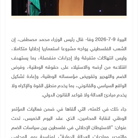
البيرة 9-7-2026 وفا- قال رئيس الوزراء محمد مصطفى، إن
الشعب الفلسطيني يواجه مشروعا استعماريا إحلاليا متكاملا،
وليس انتهاكات متفرقة ولا إجراءات منفصلة، بما يستهدف
اقتلاعه من أرضه والاستيلاء على حقوقه الوطنية، وفرض
الضم والتهجير وتقويض مؤسساته الوطنية، وإعادة تشكيل
الواقع السياسي والقانوني، بما يخدم منطق القوة والإكراه ولا
يخدم مبادئ العدالة ولا قواعد القانون الدولي
.
جاء ذلك في كلمته، التي ألقاها في ضمن فعاليات المؤتمر
الوطني لنقابة المحامين، الذي عقد اليوم الخميس، تحت
عنوان: "الاستيطان الإحلالي في فلسطين بين سياسات الضم
والتهجير وواجبات العدالة الدولية"، لمناسبة يوم المحامي