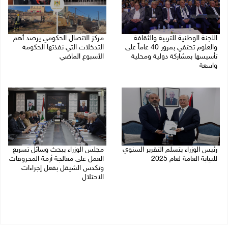
اللجنة الوطنية للتربية والثقافة
مركز الاتصال الحكومي يرصد أهم
والعلوم تحتفي بمرور 40 عاماً على
التدخلات التي نفذتها الحكومة
تأسيسها بمشاركة دولية ومحلية
الأسبوع الماضي
واسعة
26/07/2026 12:03 م
27/07/2026 02:17 م
رئيس الوزراء يتسلم التقرير السنوي
مجلس الوزراء يبحث وسائل تسريع
للنيابة العامة لعام 2025
العمل على معالجة أزمة المحروقات
وتكدس الشيقل بفعل إجراءات
22/07/2026 11:29 ص
الاحتلال
21/07/2026 04:26 م