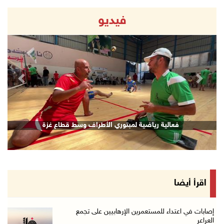
فيديو
revious
Next
فعالية رياضية لمبتوري الأطراف وسط قطاع غزة
اقرأ أيضا
إصابات في اعتداء للمستعمرين الإرهابيين على تجمع
العراعر