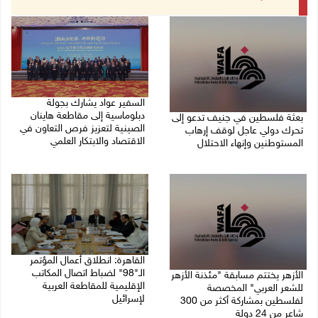
السفير عواد يشارك بجولة
دبلوماسية إلى مقاطعة هاينان
بعثة فلسطين في جنيف تدعو إلى
الصينية لتعزيز فرص التعاون في
تحرك دولي عاجل لوقف إرهاب
الاقتصاد والابتكار العلمي
المستوطنين وإنهاء الاحتلال
27/07/2026 07:33 م
27/07/2026 07:37 م
القاهرة: انطلاق أعمال المؤتمر
الـ"98" لضباط اتصال المكاتب
الأزهر يختتم مسابقة "مئذنة الأزهر
الإقليمية للمقاطعة العربية
للشعر العربي" المخصصة
لإسرائيل
لفلسطين بمشاركة أكثر من 300
شاعر من 24 دولة