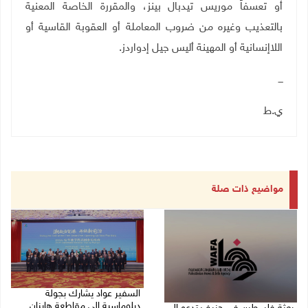
أو تعسفاً موريس تيدبال بينز، والمقررة الخاصة المعنية
بالتعذيب وغيره من ضروب المعاملة أو العقوبة القاسية أو
اللاإنسانية أو المهينة أليس جيل إدواردز.
ـــ
ي.ط
مواضيع ذات صلة
السفير عواد يشارك بجولة
دبلوماسية إلى مقاطعة هاينان