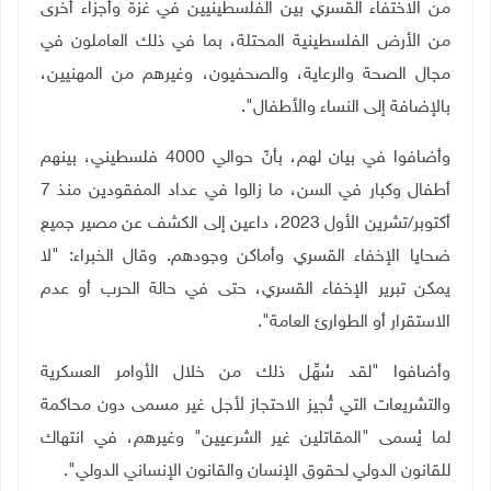
من الاختفاء القسري بين الفلسطينيين في غزة وأجزاء أخرى
من الأرض الفلسطينية المحتلة، بما في ذلك العاملون في
مجال الصحة والرعاية، والصحفيون، وغيرهم من المهنيين،
بالإضافة إلى النساء والأطفال".
وأضافوا في بيان لهم، بأنّ حوالي 4000 فلسطيني، بينهم
أطفال وكبار في السن، ما زالوا في عداد المفقودين منذ 7
أكتوبر/تشرين الأول 2023، داعين إلى الكشف عن مصير جميع
ضحايا الإخفاء القسري وأماكن وجودهم. وقال الخبراء: "لا
يمكن تبرير الإخفاء القسري، حتى في حالة الحرب أو عدم
الاستقرار أو الطوارئ العامة".
وأضافوا "لقد سُهِّل ذلك من خلال الأوامر العسكرية
والتشريعات التي تُجيز الاحتجاز لأجل غير مسمى دون محاكمة
لما يُسمى "المقاتلين غير الشرعيين" وغيرهم، في انتهاك
للقانون الدولي لحقوق الإنسان والقانون الإنساني الدولي".