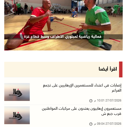
revious
Next
فعالية رياضية لمبتوري الأطراف وسط قطاع غزة
اقرأ أيضا
إصابات في اعتداء للمستعمرين الإرهابيين على تجمع
العراعر
27/07/2026 10:01 م
مستعمرون إرهابيون يعتدون على مركبات المواطنين
قرب جبع ش
27/07/2026 09:04 م