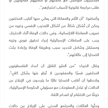
المحتجزون التواصل مع عائلاتهم أو ممثليهم القانونيين أو
طلب مراجعة قانونية لأسباب احتجازهم".
وأضافوا: "أن الألم والمعاناة التي يعاني منها أقارب المختفين
يمكن أن تُشكل شكلاً من أشكال التعذيب النفسي وغيره من
ضروب المعاملة اللاإنسانية.. وفي حالات الوفاة أثناء الاحتجاز،
يجب على السلطات الإسرائيلية إجراء تحقيق فوري ونزيه
ومستقل وشامل لتحديد سبب وطريقة الوفاة وإعادة جثث
الضحايا إلى عائلاتهم".
وقال الخبراء: "من المثير للقلق أن أعداد الفلسطينيين
المختفين قسرًا والمفقودين لا تُبلغ عنها بشكل كافٍ".
ولاحظوا أن أقارب الضحايا غالبًا ما يترددون في الإبلاغ عن
الحالات أو تبادل المعلومات مع مسؤولي الحكومة الإسرائيلية،
خوفًا من الانتقام أو انعدام الثقة.
وحثّوا العائلات والمجتمع المدني على الإبلاغ عن حالات