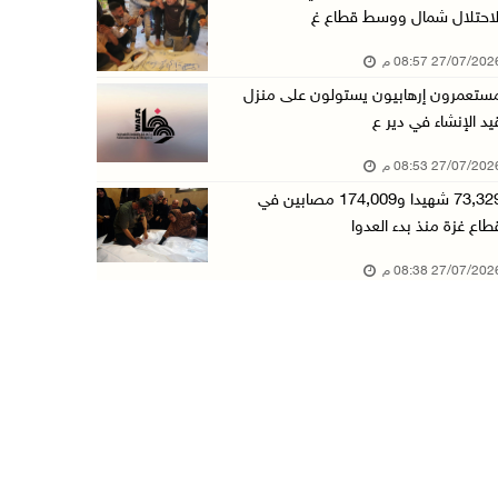
لاحتلال شمال ووسط قطاع غ
27/07/20 08:57 م
ستعمرون إرهابيون يستولون على منزل
يد الإنشاء في دير ع
27/07/20 08:53 م
73,329 شهيدا و174,009 مصابين في
طاع غزة منذ بدء العدوا
27/07/20 08:38 م