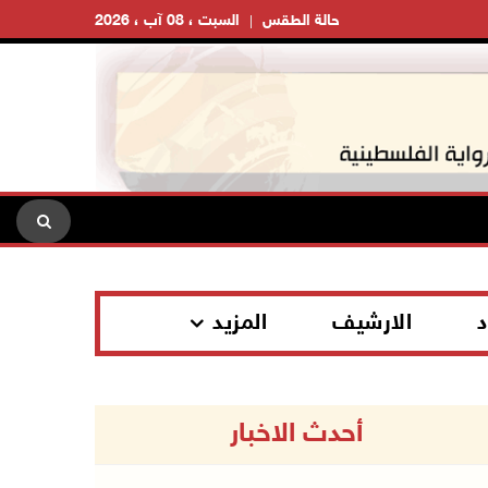
حالة الطقس
السبت ، 08 آب ، 2026
د
الارشيف
المزيد
أحدث الاخبار