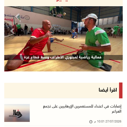
revious
Next
غزة
فعالية رياضية لمبتوري الأطراف وسط قطاع غز
اقرأ أيضا
إصابات في اعتداء للمستعمرين الإرهابيين على تجمع
العراعر
27/07/2026 10:01 م