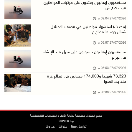
مستعمرون إرهابيون يعتدون على مركبات المواطنين
قرب جبع ش
27/07/2026 09:04 م
(محدث) استشهاد مواطنين في قصف الاحتلال
شمال ووسط قطاع غ
27/07/2026 08:57 م
مستعمرون إرهابيون يستولون على منزل قيد الإنشاء
في دير ع
27/07/2026 08:53 م
73,329 شهيدا و174,009 مصابين في قطاع غزة
منذ بدء العدوا
27/07/2026 08:38 م
جميع الحقوق محفوظة لوكالة الأنباء والمعلومات الفلسطينية
وفا © 2020
تواصل معنا
عنواننا
عن وفا