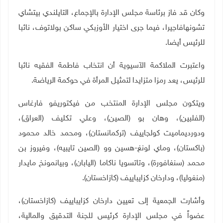
وكان قد فاز برئاسة مجلس الإدارة بالإجماع، التايلندي بيتشاي
تشونهافاجيرا، فيما جرى اختيار الأوزبكي ساكن بولاتوف، نائبا
للرئيس أيضا.
واعتبرت الملاكمة الآسيوية أن انتخاب فاطمة الفقيه نائبا
للرئيس، يعد رمزا متزايدا لتمثيل المرأة في حوكمة الرياضة.
ويتكون مجلس الإدارة المنتخب من فيكتوريفو فارغاس
(الفلبين)، وهان بو (الصين)، وعلي تكليف (العراق)،
ودورديماميت كولجاييف (تركمانستان)، ومحمد خالد محمود
(باكستان)، وماي لونغ-هسين وو (الصين تايبيه)، وفيروز بن
محمد (سنغافورة)، وتاتسويا ناكاما (اليابان)، وبيانمونخ مايدار
(منغوليا)، ودارخان كزايباييف (كازاخستان).
وأشارت الجمعية إلى تعيين دارخان كزايباييف (كازاخستان)،
عضواً في مجلس الإدارة كرئيس للجنة التدقيق والمالية،