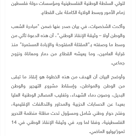
لتولي السلطة الوطنية الفلسطينية ومؤسسات دولة فلسطين
زمام الأمور وبسط الولاية الكاملة على القطاع
.
وأكدت الشخصيات، في بيان صدر عنها ضمن "مبادرة الشعب
والوطن أولا – وثيقة الإنقاذ الوطني"، أن هذه الدعوة تأتي من
وسط ما وصفته بـ"المقتلة المفتوحة والإبادة المستمرة" منذ
قرابة العامين، وما يعيشه القطاع من دمار ومعاناة ونزوح
جماعي
.
وأوضح البيان أن الهدف من هذه الخطوة هو إنقاذ ما تبقى
من الوطن والمواطن، وإسقاط مشروع التهجير والوطن
البديل، وصون دماء الشهداء، وتغليب المصالح الوطنية العليا
بعيدا عن الحسابات الحزبية والمحاور والتحالفات الإقليمية،
وفتح حوار وطني شامل ومسؤول تحت مظلة منظمة التحرير
الفلسطينية، وفقا لما ورد في وثيقة الإنقاذ الوطني في 14
تموز/يوليو الماضي
.