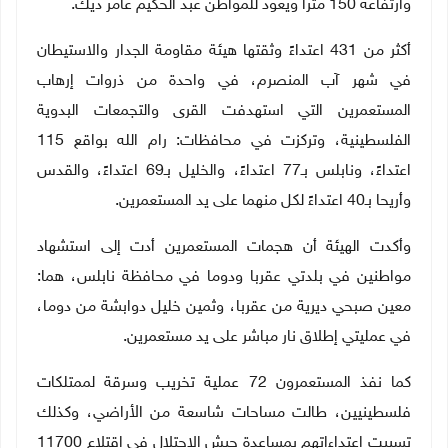
وارتفاعه 150 مترا ويعود للمواطن عبد الحكيم عامر ديك.
أكثر من 431 اعتداءً وثقتها هيئة مقاومة الجدار والاستيطان
في شهر آب المنصرم، في واحدة من ذروات إرهاب
المستعمرين التي استهدفت القرى والتجمعات البدوية
الفلسطينية، وتركزت في محافظات: رام الله بواقع 115
اعتداءً، ونابلس بـ77 اعتداءً، والخليل بـ69 اعتداءً، والقدس
وأريحا بـ40 اعتداءً لكل منهما على يد المستعمرين.
وأكدت الهيئة أن هجمات المستعمرين أدت إلى استشهاد
مواطنين في بلدتي عقربا ودوما في محافظة نابلس، هما:
معين صبحي ديرية من عقربا، وثمين خليل دوابشة من دوما،
في عمليتي إطلاق نار مباشر على يد مستعمرين.
كما نفذ المستعمرون 72 عملية تخريب وسرقة لممتلكات
فلسطينيين، طالت مساحات شاسعة من الأراضي، وكذلك
تسببت اعتداءاتهم بمساعدة جيش الاحتلال في اقتلاع 11700