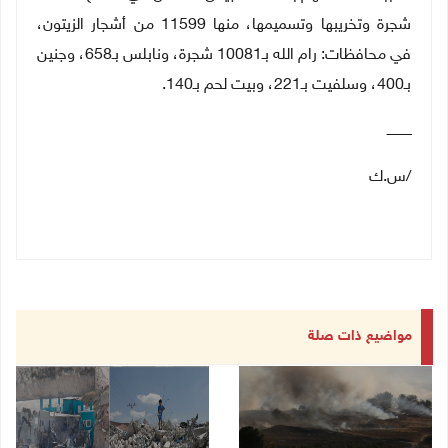
شجرة وتخريبها وتسميمها، منها 11599 من أشجار الزيتون،
في محافظات: رام الله بـ10081 شجرة، ونابلس بـ658، وجنين
بـ400، وسلفيت بـ221، وبيت لحم بـ140.
ــــــــــــ
/س.ك
مواضيع ذات صلة