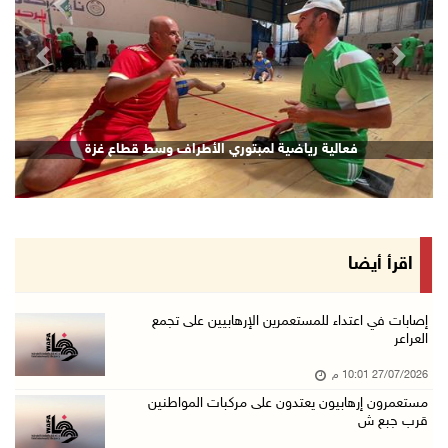
revious
Next
قصف إسرائيلي يستهدف حي الشجاعية بغزة
فعال
اقرأ أيضا
إصابات في اعتداء للمستعمرين الإرهابيين على تجمع
العراعر
27/07/2026 10:01 م
مستعمرون إرهابيون يعتدون على مركبات المواطنين
قرب جبع ش