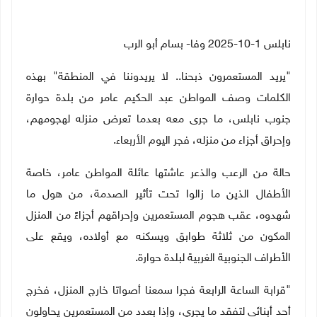
نابلس 1-10-2025 وفا- بسام أبو الرب
"يريد المستعمرون ذبحنا.. لا يريدوننا في المنطقة" بهذه
الكلمات وصف المواطن عبد الحكيم عامر من بلدة حوارة
جنوب نابلس، ما جرى معه بعدما تعرض منزله لهجومهم،
وإحراق أجزاء من منزله، فجر اليوم الأربعاء.
حالة من الرعب والذعر عاشتها عائلة المواطن عامر، خاصة
الأطفال الذين ما زالوا تحت تأثير الصدمة، من هول ما
شهدوه، عقب هجوم المستعمرين وإحراقهم أجزاءً من المنزل
المكون من ثلاثة طوابق ويسكنه مع أولاده، ويقع على
الأطراف الجنوبية الغربية لبلدة حوارة.
"قرابة الساعة الرابعة فجرا سمعنا أصواتا خارج المنزل، فخرج
أحد أبنائي لتفقد ما يجري، وإذا بعدد من المستعمرين يحاولون