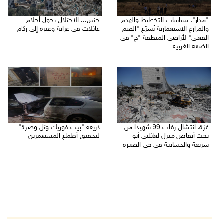
"مدار": سياسات التخطيط والهدم
جنين... الاحتلال يحول أحلام
والمزارع الاستعمارية تُسرّع "الضم
عائلات في عرابة وعنزة إلى ركام
الفعلي" لأراضي المنطقة "ج" في
27/07/2026 07:19 م
الضفة الغربية
27/07/2026 08:08 م
غزة: انتشال رفات 99 شهيدا من
ذريعة "بيت فوريك وتل وصرة"
تحت أنقاض منزل لعائلتي أبو
لتحقيق أطماع المستعمرين
شريعة والحساينة في حي الصبرة
26/07/2026 01:43 م
27/07/2026 07:18 م