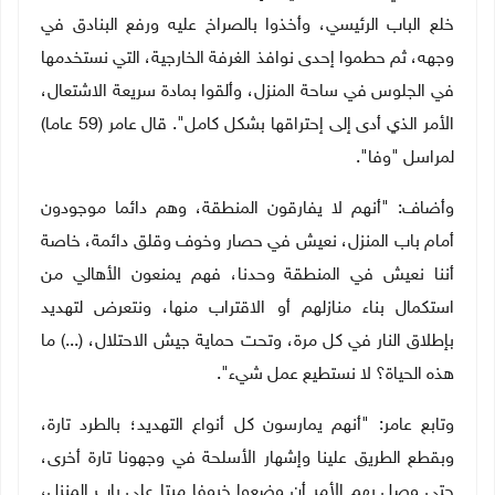
خلع الباب الرئيسي، وأخذوا بالصراخ عليه ورفع البنادق في
وجهه، ثم حطموا إحدى نوافذ الغرفة الخارجية، التي نستخدمها
في الجلوس في ساحة المنزل، وألقوا بمادة سريعة الاشتعال،
الأمر الذي أدى إلى إحتراقها بشكل كامل". قال عامر (59 عاما)
لمراسل "وفا".
وأضاف: "أنهم لا يفارقون المنطقة، وهم دائما موجودون
أمام باب المنزل، نعيش في حصار وخوف وقلق دائمة، خاصة
أننا نعيش في المنطقة وحدنا، فهم يمنعون الأهالي من
استكمال بناء منازلهم أو الاقتراب منها، ونتعرض لتهديد
بإطلاق النار في كل مرة، وتحت حماية جيش الاحتلال، (...) ما
هذه الحياة؟ لا نستطيع عمل شيء".
وتابع عامر: "أنهم يمارسون كل أنواع التهديد؛ بالطرد تارة،
وبقطع الطريق علينا وإشهار الأسلحة في وجهونا تارة أخرى،
حتى وصل بهم الأمر أن وضعوا خروفا ميتا على باب المنزل،