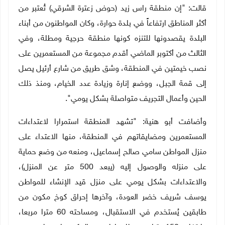
قالت: "إن منطقة راس زيد (حوض زعترة الشرقي) تُعتبر من
أكثر المناطق ارتفاعاً في بلدة حوارة، وكان المواطنون من أبناء
البلدة يقصدونها للتنزه كونها منطقة حرجية ومطلة، وفي
الثالث من أكتوبر الماضي أقدم مجموعة من المستعمرين على
نصب خيمتين في المنطقة، وشق طريق من شارع أرئيل يصل
إلى قمة الجبل، ووضع إنارة وزيادة عدد الخيام، ومنذ ذلك
الحين وأعمال التجريف متواصلة بشكل يومي".
وأضافت أبو هنية: "تشهد المنطقة استمرارا لاعتداءات
المستعمرين ومضايقاتهم في المنطقة، منها الاعتداء على
منزل المواطن سامي صالح إسماعيل، ومنعه من وضع حماية
على منزله والوصول إليه (يبعد 500 متر عن المنزل)،
والاعتداءات بشكل يومي على منزل قيد الإنشاء للمواطن
يوسف شريف خضر العودة، وآخرها إحراق كوخ مكون من
طابقين يُستخدم في الاستقبال، ومساحته 60 مترا مربعا،