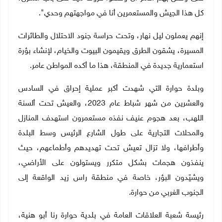
كل هذا الجيش والمستعمرين أنا في مواجهتهم وحدي".
إنهم يعملون ليل نهار، وتحت حراسة جنود الاحتلال والطائرات
المسيرة، يشقون الطرق ويقيمون البيوت والخيام، لإنشاء بؤرة
استعمارية جديدة في المنطقة، هذا ما أكده المواطن عامر.
وبلدة حوارة التي شهدت أكبر عملية إحراق في السادس
والعشرين من شهر شباط عام 2023، والعيش تحت ألسنة
اللهب، بعد هجوم عنيف نفذه مستعمرون استهدف المنازل
والمحلات التجارية على طول الشارع الرئيس وسط البلدة
وأطرافها، ولا تزال تعيش تحت تهديدهم وأطماعهم، حيث
ينفذون هجمات بشكل متكرر ويستولون على الأراضي،
ويشيّدون البؤر، خاصة في منطقة راس زيد الواقعة إلى
الجنوب الغربي من حوارة.
رئيسة شعبة العلاقات العامة في بلدية حوارة رنا أبو هنية،