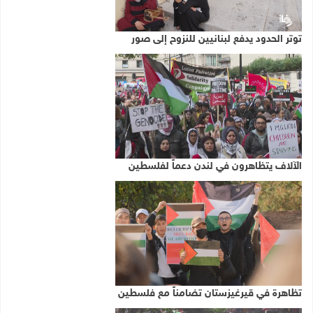
توتر الحدود يدفع لبنانيين للنزوح إلى صور
الآلاف يتظاهرون في لندن دعماً لفلسطين
تظاهرة في قيرغيزستان تضامناً مع فلسطين