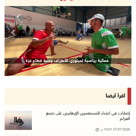
revious
Next
فعالية رياضية لمبتوري الأطراف وسط قطاع غزة
اقرأ أيضا
إصابات في اعتداء للمستعمرين الإرهابيين على تجمع
العراعر
27/07/2026 10:01 م