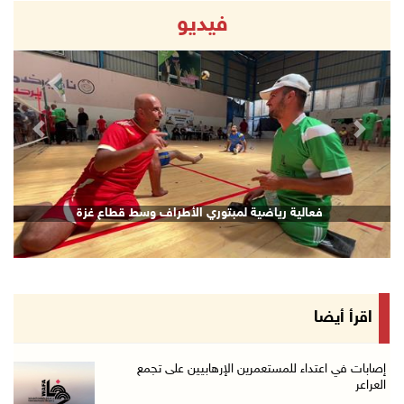
فيديو
revious
Next
فعالية رياضية لمبتوري الأطراف وسط قطاع غزة
اقرأ أيضا
إصابات في اعتداء للمستعمرين الإرهابيين على تجمع
العراعر