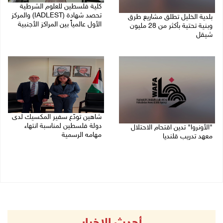
كلية فلسطين للعلوم الشرطية
تحصد شهادة (IADLEST) والمركز
بلدية الخليل تطلق مشاريع طرق
الأول عالمياً بين المراكز الأجنبية
وبنية تحتية بأكثر من 28 مليون
شيقل
27/07/2026 09:29 م
27/07/2026 09:49 م
شاهين تودّع سفير المكسيك لدى
دولة فلسطين لمناسبة انتهاء
"الأونروا" تدين اقتحام الاحتلال
مهامه الرسمية
معهد تدريب قلنديا
27/07/2026 04:21 م
27/07/2026 06:48 م