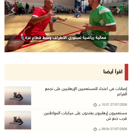
revious
Next
فعالية رياضية لمبتوري الأطراف وسط قطاع غزة
اقرأ أيضا
إصابات في اعتداء للمستعمرين الإرهابيين على تجمع
العراعر
27/07/2026 10:01 م
مستعمرون إرهابيون يعتدون على مركبات المواطنين
قرب جبع ش
27/07/2026 09:04 م