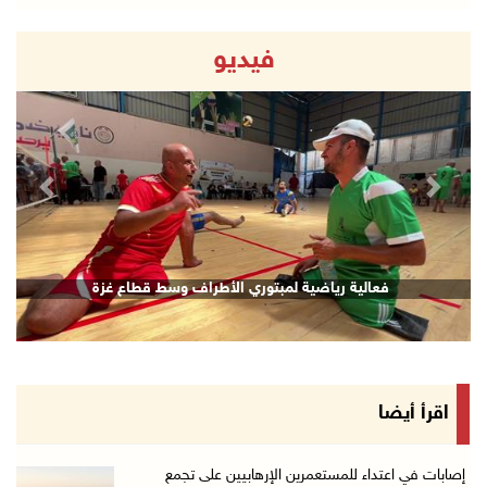
فيديو
revious
Next
فعالية رياضية لمبتوري الأطراف وسط قطاع غزة
اقرأ أيضا
إصابات في اعتداء للمستعمرين الإرهابيين على تجمع