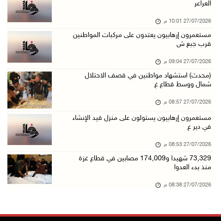
العراعر
27/07/2026 10:01 م
مستعمرون إرهابيون يعتدون على مركبات المواطنين
قرب جبع ش
27/07/2026 09:04 م
(محدث) استشهاد مواطنين في قصف الاحتلال
شمال ووسط قطاع غ
27/07/2026 08:57 م
مستعمرون إرهابيون يستولون على منزل قيد الإنشاء
في دير ع
27/07/2026 08:53 م
73,329 شهيدا و174,009 مصابين في قطاع غزة
منذ بدء العدوا
27/07/2026 08:38 م