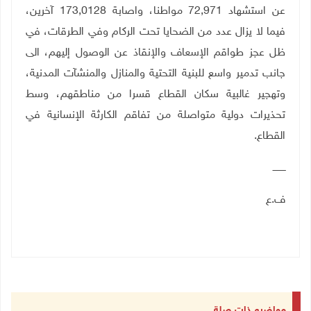
عن استشهاد 72,971 مواطنا، واصابة 173,0128 آخرين،
فيما لا يزال عدد من الضحايا تحت الركام وفي الطرقات، في
ظل عجز طواقم الإسعاف والإنقاذ عن الوصول إليهم، الى
جانب تدمير واسع للبنية التحتية والمنازل والمنشآت المدنية،
وتهجير غالبية سكان القطاع قسرا من مناطقهم، وسط
تحذيرات دولية متواصلة من تفاقم الكارثة الإنسانية في
القطاع.
ـــــــــ
ف.ع
مواضيع ذات صلة