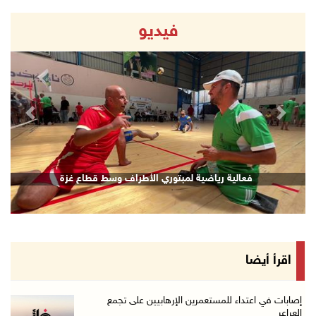
فيديو
revious
Next
فعالية رياضية لمبتوري الأطراف وسط قطاع غزة
اقرأ أيضا
إصابات في اعتداء للمستعمرين الإرهابيين على تجمع
العراعر