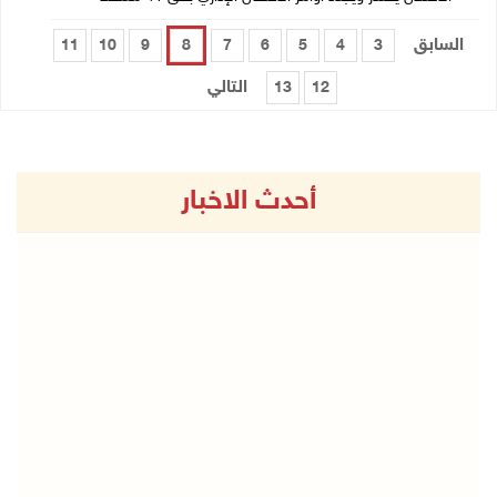
السابق
11
10
9
8
7
6
5
4
3
التالي
13
12
أحدث الاخبار