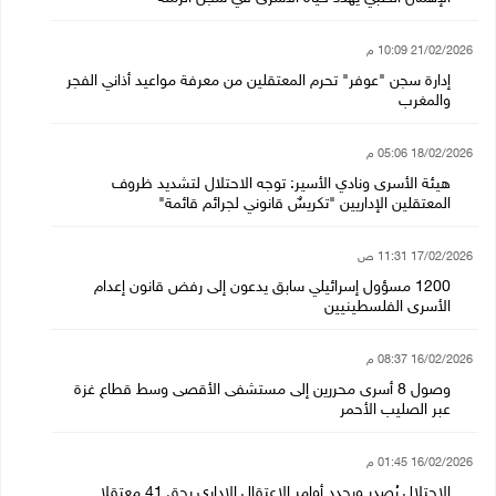
21/02/2026 10:09 م
إدارة سجن "عوفر" تحرم المعتقلين من معرفة مواعيد أذاني الفجر
والمغرب
18/02/2026 05:06 م
هيئة الأسرى ونادي الأسير: توجه الاحتلال لتشديد ظروف
المعتقلين الإداريين "تكريسٌ قانوني لجرائم قائمة"
17/02/2026 11:31 ص
1200 مسؤول إسرائيلي سابق يدعون إلى رفض قانون إعدام
الأسرى الفلسطينيين
16/02/2026 08:37 م
وصول 8 أسرى محررين إلى مستشفى الأقصى وسط قطاع غزة
عبر الصليب الأحمر
16/02/2026 01:45 م
الاحتلال يُصدر ويجدد أوامر الاعتقال الإداري بحق 41 معتقلا